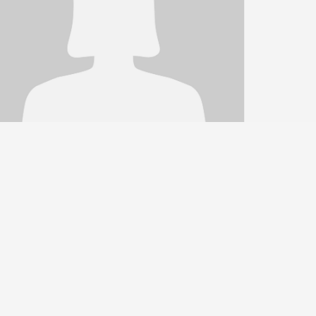
AHNÄRZTIN FÜR ALLGEMEINE
AHNHEILKUNDE
INDER- UND JUGENZAHNHEILKUNDE