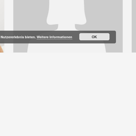
OK
Nutzererlebnis bieten.
Weitere Informationen
ZAHNÄRZTIN FÜR ALLGEMEINE
Z
ZAHNHEILKUNDE
Z
KINDER- UND JUGENZAHNHEILKUNDE
K